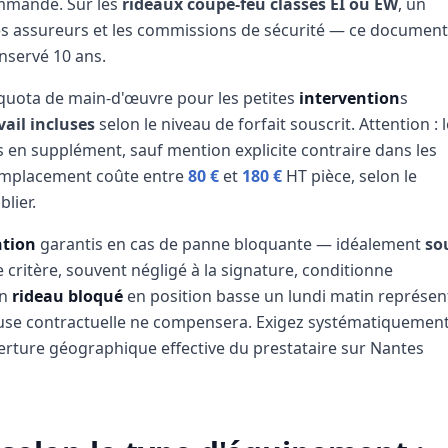
ommande. Sur les
rideaux coupe-feu classés EI ou EW
, un
les assureurs et les commissions de sécurité — ce document
onservé 10 ans.
quota de main-d'œuvre pour les petites
intervention
s
vail incluses
selon le niveau de forfait souscrit. Attention : 
 en supplément, sauf mention explicite contraire dans les
remplacement coûte entre
80 €
et
180 €
HT pièce, selon le
lier.
ntion
garantis en cas de panne bloquante — idéalement
so
critère, souvent négligé à la signature, conditionne
un
rideau bloqué
en position basse un lundi matin représen
clause contractuelle ne compensera. Exigez systématiquemen
uverture géographique effective du prestataire sur Nantes