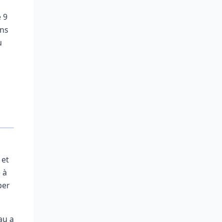
 9
uns
u
et
 à
per
au a