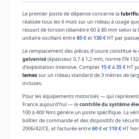
Le premier poste de dépense concerne la
lubrifi
réalisée tous les 6 mois sur un rideau à usage quot
ressort de torsion (diamètre 60 à 80 mm selon la 
unitaire oscillant entre
80 €
et
130 €
HT par passag
Le remplacement des pièces d'usure constitue le 
galvanisé
(épaisseur 0,7 à 1,2 mm, norme EN 1324
d'exploitation intensive. Compter
15 €
à
35 €
HT pa
lames
sur un rideau standard de 3 mètres de lar
incluses.
Pour les équipements motorisés — qui représente
France aujourd'hui — le
contrôle du système éle
100 à 400 Nm) génère un poste spécifique. La vér
boîtier de commande et des dispositifs de sécurité
2006/42/CE, et facturée entre
60 €
et
110 €
HT hor