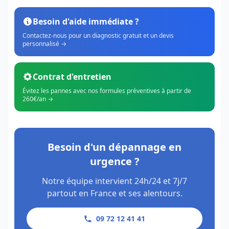
Besoin d'aide immédiate ?
Contactez-nous pour un diagnostic gratuit et un devis
personnalisé →
Contrat d'entretien
Évitez les pannes avec nos formules préventives à partir de
260€/an →
Besoin d'un dépannage en
urgence ?
Notre équipe intervient 24h/24 et 7j/7
partout en France et ses alentours.
09 72 12 41 41