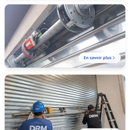
Motorisation rideau métallique
Le Temple-de-Bretagne
Motorisation de votre rideau manuel existant
avec possibilité de contrôle à distance et
domotique.
En savoir plus
Installation rideau métallique
Le Temple-de-Bretagne
Installation complète de rideau métallique sur
mesure pour commerce, entrepôt ou local
professionnel à Nantes.