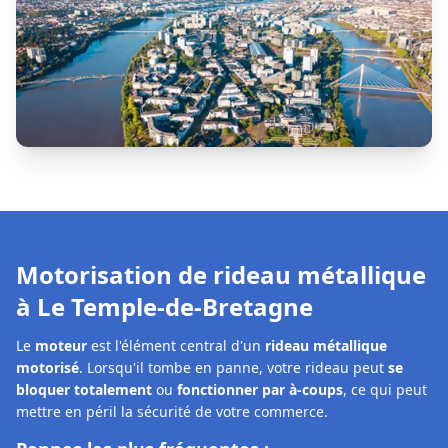
Motorisation de rideau métallique
à
Le Temple-de-Bretagne
Le
moteur
est l'élément central d'un
rideau métallique
motorisé
. Lorsqu'il tombe en panne, votre rideau peut
se
bloquer totalement
ou
fonctionner par à-coups
, ce qui peut
mettre en péril la sécurité de votre commerce.
Pannes les plus fréquentes :
Moteur 230 V ou 400 V
qui chauffe ou ne répond plus
•
Bruits inhabituels
lors de la montée ou de la descente
•
Boîtier de commande défectueux
ou voyants d'erreur
•
Télécommande ou récepteur radio
qui ne réagit plus
•
Axe désaxé
ou
fins de course déréglés
•
Notre solution à Le Temple-de-Bretagne :