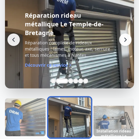
Réparation rideau
métallique Le Temple-de-
Bretagne
Réparation complète de rideaux
métalliques : lames, moteur, axe, serrure
et tous mécanismes à Nantes.
Découvrir ce service
Installation rideau
métallique Le
Dépannage rideau