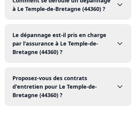
vandalisme
effraction
4.
Proposez-vous des contrats
dégâts climatiques
assurance
d'entretien pour Le Temple-de-
Bretagne (44360) ?
rapport d'intervention
5.
compte rendu détaillé
facture détaillée
contrats d'entretien annuels
80% les risques de panne
Nos autres services à Le
Temple-de-Bretagne