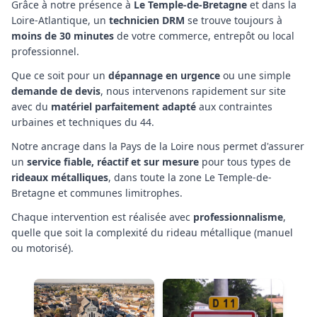
Grâce à notre présence à
Le Temple-de-Bretagne
et dans la
Loire-Atlantique
, un
technicien
DRM
se trouve toujours à
moins de 30 minutes
de votre commerce, entrepôt ou local
professionnel.
Que ce soit pour un
dépannage en urgence
ou une simple
demande de devis
, nous intervenons rapidement sur site
avec du
matériel parfaitement adapté
aux contraintes
urbaines et techniques
du 44
.
Notre ancrage
dans la Pays de la Loire
nous permet d'assurer
un
service fiable, réactif et sur mesure
pour tous types de
rideaux métalliques
,
dans toute la zone Le Temple-de-
Bretagne et communes limitrophes
.
Chaque intervention est réalisée avec
professionnalisme
,
quelle que soit la complexité
du rideau métallique (manuel
ou motorisé)
.
Dépannage rideau
Dépannage rideau
métallique CLISSON
métallique COUËRON
Dépannage rideau
métallique DIVATTE-SUR-
LOIRE
CLISSON
COUËRON
DIVATTE-SUR-LOIRE