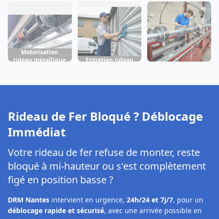
Réparation rideau
Temple-de-
métallique Le
métallique Le
Bretagne
Temple-de-
Temple-de-
Bretagne
Bretagne
Motorisation
rideau métallique
Entretien rideau
Fabrication rideau
Le Temple-de-
métallique Le
métallique Le
Bretagne
Temple-de-
Temple-de-
Bretagne
Bretagne
Rideau de Fer Bloqué ? Déblocage
Immédiat
Votre rideau de fer refuse de monter, reste
bloqué à mi-hauteur ou s'est complètement
figé en position basse ?
DRM Nantes
intervient en urgence,
24h/24 et 7j/7
, pour un
déblocage rapide et sécurisé
, avec une arrivée possible en