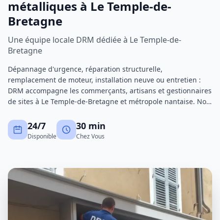
métalliques à Le Temple-de-
Bretagne
Une équipe locale DRM dédiée à Le Temple-de-
Bretagne
Dépannage d'urgence, réparation structurelle,
remplacement de moteur, installation neuve ou entretien :
DRM accompagne les commerçants, artisans et gestionnaires
de sites à Le Temple-de-Bretagne et métropole nantaise. Nos
techniciens certifiés interviennent avec un stock de pièces
important pour réduire au maximum les immobilisations.
24/7
30 min
Disponible
Chez Vous