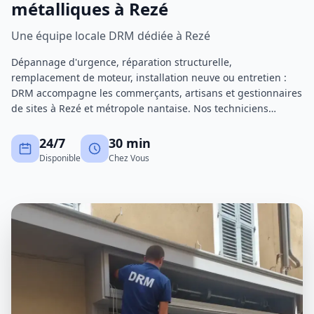
métalliques à Rezé
Une équipe locale DRM dédiée à Rezé
Dépannage d'urgence, réparation structurelle,
remplacement de moteur, installation neuve ou entretien :
DRM accompagne les commerçants, artisans et gestionnaires
de sites à Rezé et métropole nantaise. Nos techniciens
certifiés interviennent avec un stock de pièces important
pour réduire au maximum les immobilisations.
24/7
30 min
Disponible
Chez Vous