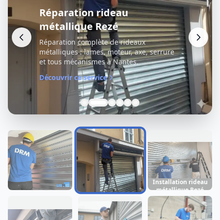
Réparation rideau
métallique Rezé
Réparation complète de rideaux
métalliques : lames, moteur, axe, serrure
et tous mécanismes à Nantes.
Découvrir ce service
Installation rideau
métallique Rezé
Dépannage rideau
Réparation rideau
métallique Rezé
métallique Rezé