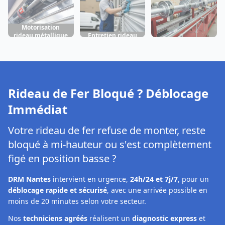
Motorisation
rideau métallique
Entretien rideau
Fabrication rideau
Rezé
métallique Rezé
métallique Rezé
Rideau de Fer Bloqué ? Déblocage
Immédiat
Votre rideau de fer refuse de monter, reste
bloqué à mi-hauteur ou s'est complètement
figé en position basse ?
DRM Nantes
intervient en urgence,
24h/24 et 7j/7
, pour un
déblocage rapide et sécurisé
, avec une arrivée possible en
moins de 20 minutes selon votre secteur.
Nos
techniciens agréés
réalisent un
diagnostic express
et