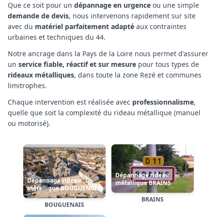
Que ce soit pour un
dépannage en urgence
ou une simple
demande de devis
, nous intervenons rapidement sur site
avec du
matériel parfaitement adapté
aux contraintes
urbaines et techniques
du 44
.
Notre ancrage
dans la Pays de la Loire
nous permet d'assurer
un
service fiable, réactif et sur mesure
pour tous types de
rideaux métalliques
,
dans toute la zone Rezé et communes
limitrophes
.
Chaque intervention est réalisée avec
professionnalisme
,
quelle que soit la complexité
du rideau métallique (manuel
ou motorisé)
.
Dépannage rideau
Dépannage rideau
métallique CLISSON
métallique COUËRON
Dépannage rideau
métallique DIVATTE-SUR-
LOIRE
CLISSON
COUËRON
DIVATTE-SUR-LOIRE