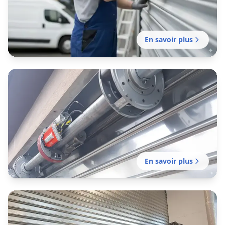
Contrat d'entretien préventif pour rideaux
métalliques : prolongez la durée de vie de
votre installation.
En savoir plus
Motorisation rideau métallique
Rezé
Motorisation de votre rideau manuel existant
avec possibilité de contrôle à distance et
domotique.
En savoir plus
Installation rideau métallique