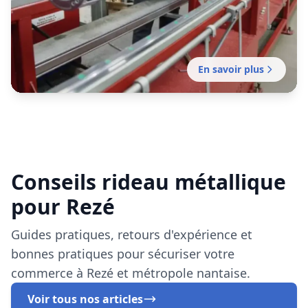
Fabrication française de rideaux métalliques
Conseils rideau métallique
100% sur mesure, adaptés à vos dimensions
exactes.
pour Rezé
Guides pratiques, retours d'expérience et
bonnes pratiques pour sécuriser votre
commerce à Rezé et métropole nantaise.
Voir tous nos articles
Installation