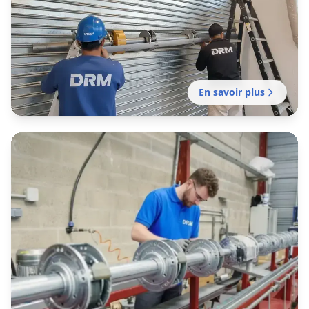
Rezé
Installation complète de rideau métallique sur
mesure pour commerce, entrepôt ou local
professionnel à Nantes.
En savoir plus
Fabrication rideau métallique
Rezé