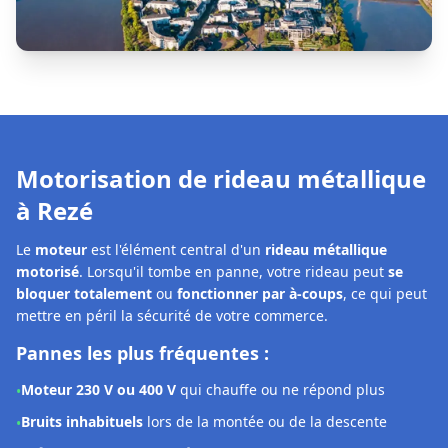
Le
moteur
est l'élément central d'un
rideau métallique
motorisé
. Lorsqu'il tombe en panne, votre rideau peut
se
bloquer totalement
ou
fonctionner par à-coups
, ce qui peut
mettre en péril la sécurité de votre commerce.
Pannes les plus fréquentes :
Moteur 230 V ou 400 V
qui chauffe ou ne répond plus
•
Bruits inhabituels
lors de la montée ou de la descente
•
Boîtier de commande défectueux
ou voyants d'erreur
•
Télécommande ou récepteur radio
qui ne réagit plus
•
Axe désaxé
ou
fins de course déréglés
•
Notre solution à Rezé :
Les techniciens
DRM Rezé
interviennent rapidement pour
diagnostiquer et réparer la motorisation
de votre rideau
métallique. Selon la panne constatée, nous pouvons :