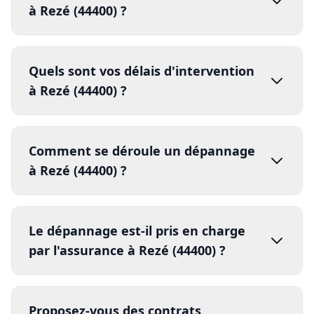
intervention sous 30 minutes
Serrure
forcée
à Rezé (44400) ?
Axe désaxé
jour même
48h
1.
pièces de
Le dépannage est-il pris en charge
rechange
par l'assurance à Rezé (44400) ?
2.
3.
réparation
vandalisme
effraction
Proposez-vous des contrats
dégâts climatiques
assurance
4.
d'entretien pour Rezé (44400) ?
rapport d'intervention
facture détaillée
contrats d'entretien annuels
5.
compte rendu détaillé
80% les risques de panne
Nos autres services à Rezé