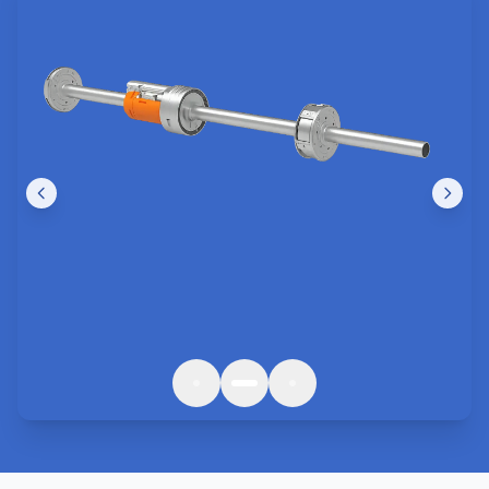
Nos Réalisations
Des interventions de qualité à
Rezé
et
Pays
de la Loire