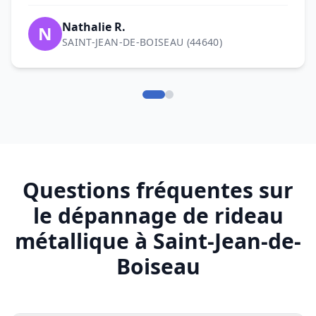
Questions fréquentes sur
le dépannage de rideau
métallique à Saint-Jean-de-
Boiseau
Qui contacter pour un dépannage
de rideau métallique à Saint-Jean-
de-Boiseau (44640) ?
intervention rapide de rideau
Quels types de pannes réparez-vous
métallique à Saint-Jean-de-Boiseau (44640)
à Saint-Jean-de-Boiseau (44640) ?
DRM
02 85 52 48 84