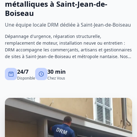
métalliques à Saint-Jean-de-
Boiseau
Une équipe locale DRM dédiée à Saint-Jean-de-Boiseau
Dépannage d'urgence, réparation structurelle,
remplacement de moteur, installation neuve ou entretien :
DRM accompagne les commerçants, artisans et gestionnaires
de sites à Saint-Jean-de-Boiseau et métropole nantaise. Nos
techniciens certifiés interviennent avec un stock de pièces
important pour réduire au maximum les immobilisations.
24/7
30 min
Disponible
Chez Vous