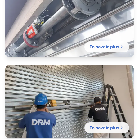
Motorisation rideau métallique
Saint-Jean-de-Boiseau
Motorisation de votre rideau manuel existant
avec possibilité de contrôle à distance et
domotique.
En savoir plus
Installation rideau métallique
Saint-Jean-de-Boiseau
Installation complète de rideau métallique sur
mesure pour commerce, entrepôt ou local
professionnel à Nantes.