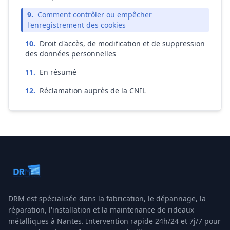
9
.
Comment contrôler ou empêcher
l'enregistrement des cookies
10
.
Droit d'accès, de modification et de suppression
des données personnelles
11
.
En résumé
12
.
Réclamation auprès de la CNIL
DRM
est spécialisée dans la fabrication, le dépannage, la
réparation, l'installation et la maintenance de rideaux
métalliques à
Nantes
. Intervention rapide 24h/24 et 7j/7 pour