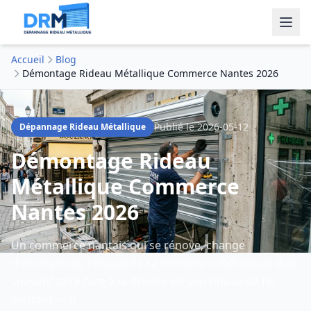
Accueil
Blog
Démontage Rideau Métallique Commerce Nantes 2026
Publié le
2026-05-12
Dépannage Rideau Métallique
Démontage Rideau
Métallique Commerce
Nantes 2026
Un commerce nantais qui se rénove, change
d'enseigne ou renouvelle sa fermeture métallique doit
souvent faire face à la dépose de son rideau de fer
existant — u