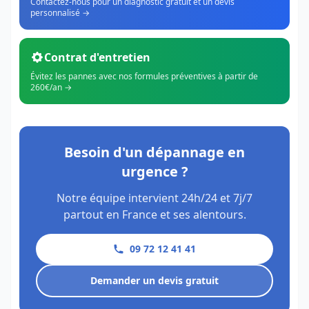
Contactez-nous pour un diagnostic gratuit et un devis
personnalisé →
Contrat d'entretien
Évitez les pannes avec nos formules préventives à partir de
260€/an →
Besoin d'un dépannage en
urgence ?
Notre équipe intervient 24h/24 et 7j/7
partout en France et ses alentours.
09 72 12 41 41
Demander un devis gratuit