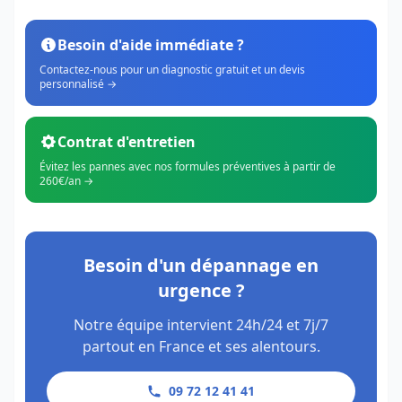
Besoin d'aide immédiate ?
Contactez-nous pour un diagnostic gratuit et un devis
personnalisé →
Contrat d'entretien
Évitez les pannes avec nos formules préventives à partir de
260€/an →
Besoin d'un dépannage en
urgence ?
Notre équipe intervient 24h/24 et 7j/7
partout en France et ses alentours.
09 72 12 41 41