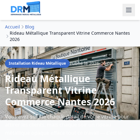
Accueil
Blog
Rideau Métallique Transparent Vitrine Commerce Nantes
2026
Publié le
2026-06-08
Installation Rideau Métallique
Rideau Métallique
Transparent Vitrine
Commerce Nantes 2026
Vous avez soigné chaque détail de votre vitrine pour
attirer les clients, mais chaque soir un rideau
métallique opaque efface tout ce travail — c'est le