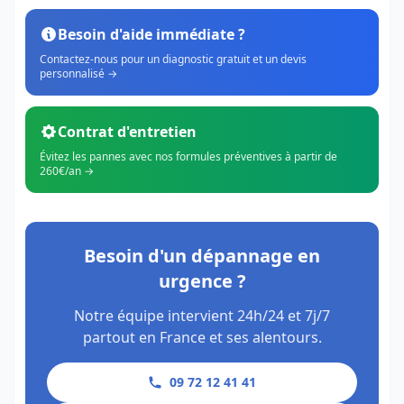
Besoin d'aide immédiate ?
Contactez-nous pour un diagnostic gratuit et un devis
personnalisé →
Contrat d'entretien
Évitez les pannes avec nos formules préventives à partir de
260€/an →
Besoin d'un dépannage en
urgence ?
Notre équipe intervient 24h/24 et 7j/7
partout en France et ses alentours.
09 72 12 41 41