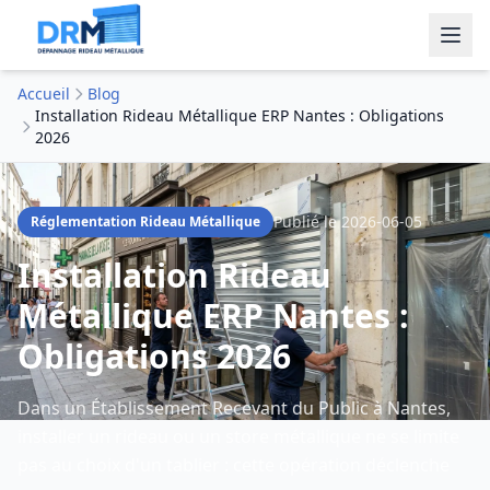
Accueil
Blog
Installation Rideau Métallique ERP Nantes : Obligations
2026
Publié le
2026-06-05
Réglementation Rideau Métallique
Installation Rideau
Métallique ERP Nantes :
Obligations 2026
Dans un Établissement Recevant du Public à Nantes,
installer un rideau ou un store métallique ne se limite
pas au choix d'un tablier : cette opération déclenche