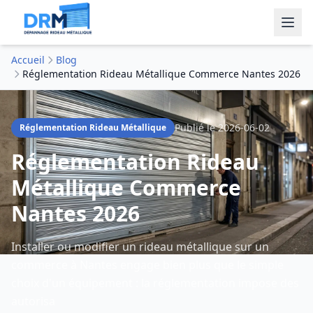
Accueil
Blog
Réglementation Rideau Métallique Commerce Nantes 2026
Publié le
2026-06-02
Réglementation Rideau Métallique
Réglementation Rideau
Métallique Commerce
Nantes 2026
Installer ou modifier un rideau métallique sur un
commerce à Nantes engage bien plus que le simple
choix d'un équipement : la réglementation impose des
autorisa