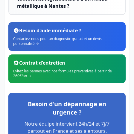
métallique à Nantes ?
Besoin d'aide immédiate ?
Contactez-nous pour un diagnostic gratuit et un devis
personnalisé →
Contrat d'entretien
Évitez les pannes avec nos formules préventives à partir de
260€/an →
Besoin d'un dépannage en
urgence ?
Notre équipe intervient 24h/24 et 7j/7
partout en France et ses alentours.